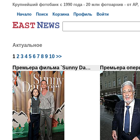
Крупнейший фотобанк с 1990 года - 20 млн фотоархив - от AP, S
Начало
Поиск
Корзина
Профиль
Войти
Актуальное
1
2
3
4
5
6
7
8
9
10
>>
Премьера фильма `Sunny Dancer` в Лондоне