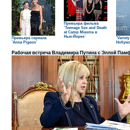
Премьера фильма
`Teenage Sex and Death
at Camp Miasma в
Нью-Йорке`
Премьера сериала
`Variet
`Anna Pigeon`
Hollywo
Рабочая встреча Владимира Путина с Эллой Пам