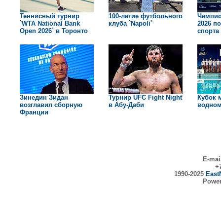
Теннисный турнир
100-летие футбольного
Чемпио
`WTA National Bank
клуба `Napoli`
2026 п
Open 2026` в Торонто
спорта
Зинедин Зидан
Турнир UFC Fight Night
Кубок 
возглавил сборную
в Абу-Даби
водном
Франции
E-mai
+7
1990-2025
East
Powe