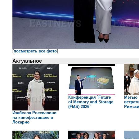
[
посмотреть все фото
]
Актуальное
Конференция `Future
Мэтью 
of Memory and Storage
встрет
(FMS) 2026`
Римск
Изабелла Росселлини
на кинофестивале в
Локарно