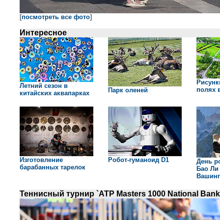
[
посмотреть все фото
]
Интересное
Рисунк
Летний сезон в
полях 
Парк оленей
китайских аквапарках
Изготовление
Робот-гуманоид D1
День р
барабанных тарелок
Бао Ли
Вашинг