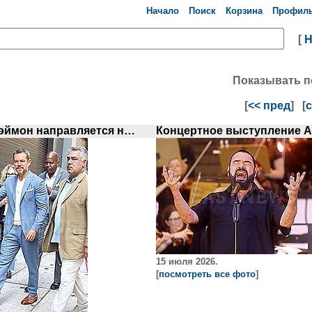
Начало
Поиск
Корзина
Профил
[
Показывать 
[
<< пред
] [
с
Мэтт Дэймон направляется на съемки телешоу
15 июля 2026.
[
посмотреть все фото
]