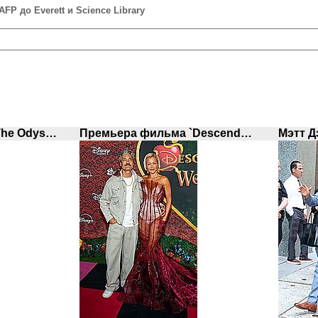
FP до Everett и Science Library
Премьера фильма `The Odyssey`в Нью-Йорке
Премьера фильма `Descendants: Wicked Wonderland`