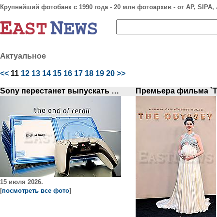
Крупнейший фотобанк с 1990 года - 20 млн фотоархив - от AP, SIPA, A
Актуальное
<<
11
12
13
14
15
16
17
18
19
20
>>
Sony перестанет выпускать игры для PlayStation на дисках с января 2028
15 июля 2026.
[
посмотреть все фото
]