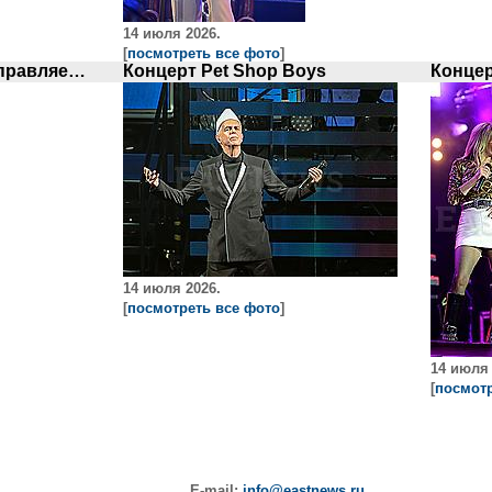
14 июля 2026.
[
посмотреть все фото
]
Ханна Уоддингем направляется на съемки телешоу
Концерт Pet Shop Boys
14 июля 2026.
[
посмотреть все фото
]
14 июля 
[
посмотр
E-mail:
info@eastnews.ru