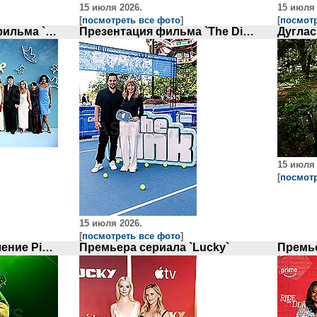
15 июля 2026.
15 июля 
[
посмотреть все фото
]
[
посмотр
Мировая премьера фильма `Heartstopper Forever` в Лондоне
Презентация фильма `The Dink`
Дуглас
15 июля 
[
посмотр
15 июля 2026.
[
посмотреть все фото
]
Концертное выступление Pixies
Премьера сериала `Lucky`
Премье