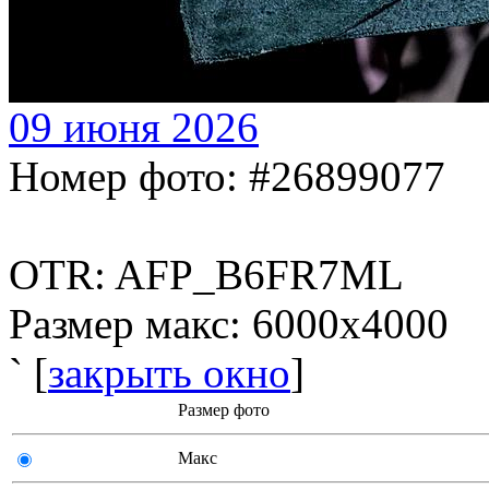
09 июня 2026
Номер фото: #26899077
OTR: AFP_B6FR7ML
Размер макс: 6000x4000
` [
закрыть окно
]
Размер фото
Макс